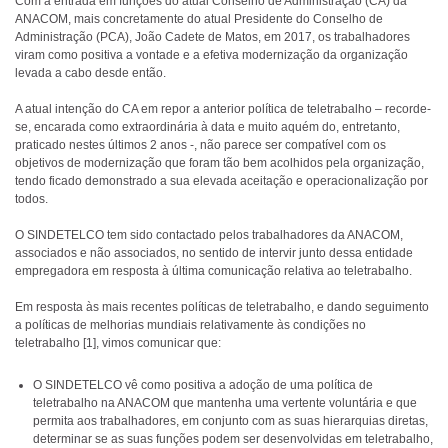
Com a entrada em funções do atual Conselho de Administração (CA) da
ANACOM, mais concretamente do atual Presidente do Conselho de
Administração (PCA), João Cadete de Matos, em 2017, os trabalhadores
viram como positiva a vontade e a efetiva modernização da organização
levada a cabo desde então.
A atual intenção do CA em repor a anterior política de teletrabalho – recorde-
se, encarada como extraordinária à data e muito aquém do, entretanto,
praticado nestes últimos 2 anos -, não parece ser compatível com os
objetivos de modernização que foram tão bem acolhidos pela organização,
tendo ficado demonstrado a sua elevada aceitação e operacionalização por
todos.
O SINDETELCO tem sido contactado pelos trabalhadores da ANACOM,
associados e não associados, no sentido de intervir junto dessa entidade
empregadora em resposta à última comunicação relativa ao teletrabalho.
Em resposta às mais recentes políticas de teletrabalho, e dando seguimento
a políticas de melhorias mundiais relativamente às condições no
teletrabalho [1], vimos comunicar que:
O SINDETELCO vê como positiva a adoção de uma política de
teletrabalho na ANACOM que mantenha uma vertente voluntária e que
permita aos trabalhadores, em conjunto com as suas hierarquias diretas,
determinar se as suas funções podem ser desenvolvidas em teletrabalho,