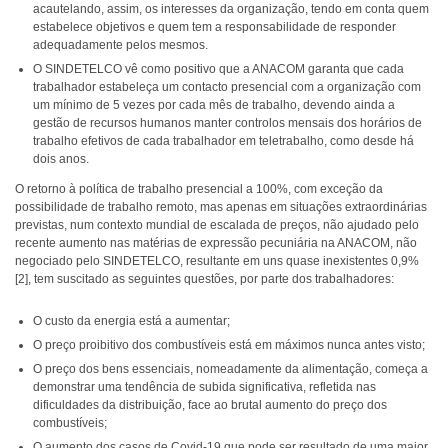
acautelando, assim, os interesses da organização, tendo em conta quem
estabelece objetivos e quem tem a responsabilidade de responder
adequadamente pelos mesmos.
O SINDETELCO vê como positivo que a ANACOM garanta que cada
trabalhador estabeleça um contacto presencial com a organização com
um mínimo de 5 vezes por cada mês de trabalho, devendo ainda a
gestão de recursos humanos manter controlos mensais dos horários de
trabalho efetivos de cada trabalhador em teletrabalho, como desde há
dois anos.
O retorno à política de trabalho presencial a 100%, com exceção da
possibilidade de trabalho remoto, mas apenas em situações extraordinárias
previstas, num contexto mundial de escalada de preços, não ajudado pelo
recente aumento nas matérias de expressão pecuniária na ANACOM, não
negociado pelo SINDETELCO, resultante em uns quase inexistentes 0,9%
[2], tem suscitado as seguintes questões, por parte dos trabalhadores:
O custo da energia está a aumentar;
O preço proibitivo dos combustíveis está em máximos nunca antes visto;
O preço dos bens essenciais, nomeadamente da alimentação, começa a
demonstrar uma tendência de subida significativa, refletida nas
dificuldades da distribuição, face ao brutal aumento do preço dos
combustíveis;
O aumento dos casos de Covid-19 que pode ser resultado de uma maior