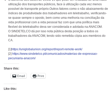
utilização dos transportes públicos, face à utilização cada vez menos
possível de transporte próprio.Outros fatores como o não abaixamento de
índices de produtividade dos trabalhadores em teletrabalho, verificando-
se quase sempre o oposto, bem como uma melhoria na conciliação da
vida profissional com a vida pessoal faz com que uma política mais
flexível do teletrabalho deva ser considerada e adotada na ANACOM.
O SINDETELCO dá por isso nota pública desta posição a todos os
trabalhadores da ANACOM, tendo sido remetida cópia aos membros do
CA.
[1]
https://uniglobalunion.org/report/report-remote-work/
[2]
https://www.sindetelco.pt/comunicados/materias-de-expressao-
pecuniaria-anacom/
Share this:
Email
Print
Like this: