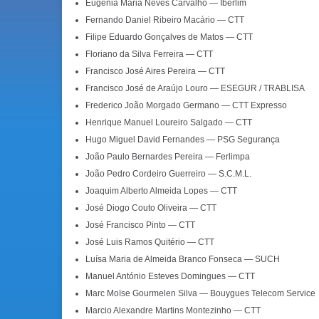
Eugénia Maria Neves Carvalho — Iberlim
Fernando Daniel Ribeiro Macário — CTT
Filipe Eduardo Gonçalves de Matos — CTT
Floriano da Silva Ferreira — CTT
Francisco José Aires Pereira — CTT
Francisco José de Araújo Louro — ESEGUR / TRABLISA
Frederico João Morgado Germano — CTT Expresso
Henrique Manuel Loureiro Salgado — CTT
Hugo Miguel David Fernandes — PSG Segurança
João Paulo Bernardes Pereira — Ferlimpa
João Pedro Cordeiro Guerreiro — S.C.M.L.
Joaquim Alberto Almeida Lopes — CTT
José Diogo Couto Oliveira — CTT
José Francisco Pinto — CTT
José Luis Ramos Quitério — CTT
Luísa Maria de Almeida Branco Fonseca — SUCH
Manuel António Esteves Domingues — CTT
Marc Moïse Gourmelen Silva — Bouygues Telecom Service
Marcio Alexandre Martins Montezinho — CTT