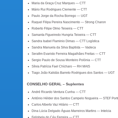
Maria da Graça Cruz Marques — CTT
Mário Rui Rodrigues Clemente — CTT
Paulo Jorge da Rocha Borrego — UGT
Raquel Filipa Pereira Nascimento — Strong Charon
Roberto Filipe Olmo Teixeira — CTT
Samanta Figueiredo Hungria Teixeira — CTT
Sandra Isabel Flaminio Dimas — CTT Logística
Sandra Manuela da Silva Baptista — Vadeca
Serafim Evaristo Ferreira Magalhães Freitas — CTT
Sergio Paulo de Sousa Monteiro Polónia — CTT
Sílvia Patrícia Fael Chícharo — RH MAIS
Tiago João Kalidás Barreto Rodrigues dos Santos — UGT
CONSELHO GERAL – Suplentes
André Ricardo Ventura Cunha — CTT
António Hélder dos Santos Campelo Nogueira — STEF Port
Carlos Alberto Vaz Hilário — CTT
Dina Lúcia Delgado Águas Marreiros Martins — Intelcia
Felisbela do Céu Ferreira — CTT