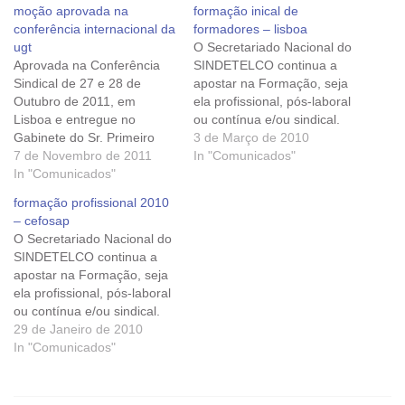
moção aprovada na
formação inical de
conferência internacional da
formadores – lisboa
ugt
O Secretariado Nacional do
Aprovada na Conferência
SINDETELCO continua a
Sindical de 27 e 28 de
apostar na Formação, seja
Outubro de 2011, em
ela profissional, pós-laboral
Lisboa e entregue no
ou contínua e/ou sindical.
Gabinete do Sr. Primeiro
Temos presente que esta é
3 de Março de 2010
Ministro após a
7 de Novembro de 2011
uma função essencial para
In "Comunicados"
Manifestação e
In "Comunicados"
ajudar os trabalhadores a
Concentração de 28 de
adaptarem-se aos novos
formação profissional 2010
Outubro de 2011 do Largo
sistemas de organização do
– cefosap
do Rato até São Bento.
trabalho, cada vez mais
O Secretariado Nacional do
Esta realização contou com
flexível. FORMAÇÃO
SINDETELCO continua a
a participação de 43
INICAL DE FORMADORES
apostar na Formação, seja
dirigentes do…
- LISBOA.
ela profissional, pós-laboral
ou contínua e/ou sindical.
Temos presente que esta é
29 de Janeiro de 2010
uma função essencial para
In "Comunicados"
ajudar os trabalhadores a
adaptarem-se aos novos
sistemas de organização do