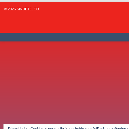
© 2026 SINDETELCO.
Privacidade e Cookies: o nosso site é construido com JetPack para Wordpres