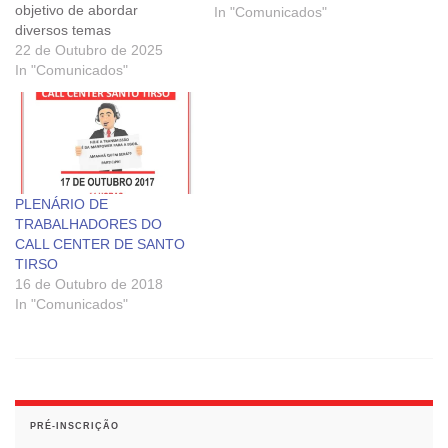
objetivo de abordar
In "Comunicados"
diversos temas
relacionados com a
22 de Outubro de 2025
situação dos trabalhadores,
In "Comunicados"
nomeadamente a
transmissão de
estabelecimento ocorrida
no call center da Segurança
Social em Castelo Branco e
as dificuldades sentidas
PLENÁRIO DE
pelos trabalhadores
TRABALHADORES DO
decorrentes desse
CALL CENTER DE SANTO
processo. Durante a
TIRSO
reunião,…
16 de Outubro de 2018
In "Comunicados"
PRÉ-INSCRIÇÃO