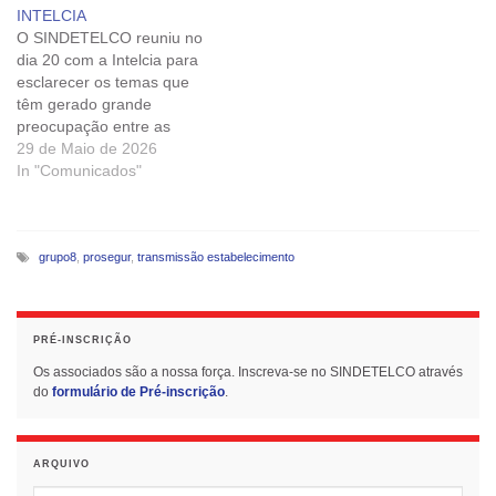
UNI - PROSEGUR.
trabalho em diferentes
INTELCIA
regiões do país. Esta
O SINDETELCO reuniu no
medida irá implicar a
dia 20 com a Intelcia para
transferência de
esclarecer os temas que
trabalhadores para…
têm gerado grande
preocupação entre as
equipas. Estamos a
29 de Maio de 2026
acompanhar de perto todas
In "Comunicados"
as decisões e continuamos
a lutar pelos vossos
direitos. Transmissão de
estabelecimento — quem
grupo8
,
prosegur
,
transmissão estabelecimento
decide o quê Foi
confirmado que a Intelcia
está…
PRÉ-INSCRIÇÃO
Os associados são a nossa força. Inscreva-se no SINDETELCO através
do
formulário de Pré-inscrição
.
ARQUIVO
Arquivo