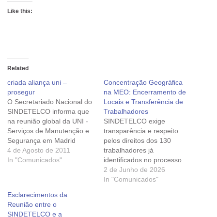
Like this:
Related
criada aliança uni –
Concentração Geográfica
prosegur
na MEO: Encerramento de
O Secretariado Nacional do
Locais e Transferência de
SINDETELCO informa que
Trabalhadores
na reunião global da UNI -
SINDETELCO exige
Serviços de Manutenção e
transparência e respeito
Segurança em Madrid
pelos direitos dos 130
(Espanha) na semana
4 de Agosto de 2011
trabalhadores já
passada criou-se
In "Comunicados"
identificados no processo
oficialmente a Aliança UNI /
No âmbito do processo de
2 de Junho de 2026
Prosegur. Enviamos para
concentração geográfica da
In "Comunicados"
conhecimento a resolução
MEO, a empresa informou
Esclarecimentos da
da UNI sobre a criação da
o Sindetelco da decisão de
Reunião entre o
aliança. CRIADA ALIANÇA
encerrar vários locais de
SINDETELCO e a