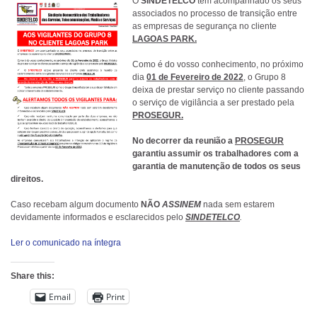
O
SINDETELCO
tem acompanhado os seus
associados no processo de transição entre
as empresas de segurança no cliente
LAGOAS PARK.
Como é do vosso conhecimento, no próximo
dia
01 de Fevereiro de 2022
, o Grupo 8
deixa de prestar serviço no cliente passando
o serviço de vigilância a ser prestado pela
PROSEGUR.
No decorrer da reunião a
PROSEGUR
garantiu assumir os trabalhadores com a
garantia de manutenção de todos os seus
direitos.
Caso recebam algum documento
NÃO
ASSINEM
nada sem estarem
devidamente informados e esclarecidos pelo
SINDETELCO
.
Ler o comunicado na íntegra
Share this:
Email
Print