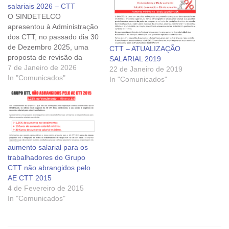
salariais 2026 – CTT
O SINDETELCO
apresentou à Administração
dos CTT, no passado dia 30
de Dezembro 2025, uma
CTT – ATUALIZAÇÃO
proposta de revisão da
SALARIAL 2019
tabela salarial para vigorar
7 de Janeiro de 2026
22 de Janeiro de 2019
a partir de 1 de janeiro de
In "Comunicados"
In "Comunicados"
2026. A proposta inclui um
aumento de 8% na
remuneração base para
todos os trabalhadores,
bem como a atualização
de…
aumento salarial para os
trabalhadores do Grupo
CTT não abrangidos pelo
AE CTT 2015
4 de Fevereiro de 2015
In "Comunicados"