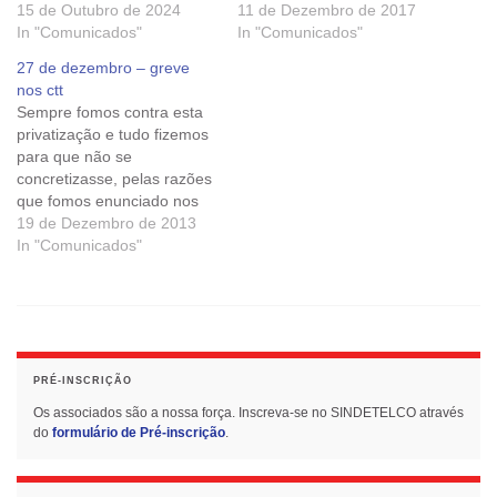
15 de Outubro de 2024
11 de Dezembro de 2017
In "Comunicados"
In "Comunicados"
27 de dezembro – greve
nos ctt
Sempre fomos contra esta
privatização e tudo fizemos
para que não se
concretizasse, pelas razões
que fomos enunciado nos
diversos comunicados que
19 de Dezembro de 2013
emitimos ao longo dos
In "Comunicados"
últimos meses. A maior
parte do capital dos CTT -
Correios de Portugal, 70%,
está já privatizada. 30% do
capital mantém-se nas
mãos do…
PRÉ-INSCRIÇÃO
Os associados são a nossa força. Inscreva-se no SINDETELCO através
do
formulário de Pré-inscrição
.