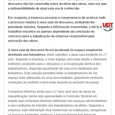
descanso não foi construída antes do início das obras, uma vez que
a indisponibilidade da atual sala era já conhecida.
Em resposta, a empresa assumiu o compromisso de acelerar todo
o processo relativo à nova sala de descanso, atribuindo-lhe
prioridade máxima. Segundo a informação transmitida, o início dos
trabalhos encontra-se apenas dependente da conclusão do
concurso para a adjudicação da empresa responsável pela
execução das obras.
A nova sala de descanso ficará localizada no espaço atualmente
destinado aos fumadores,
vindo substituir a atual sala existente no 2.º
piso. Segundo a empresa, o novo espaço será mais amplo e oferecerá
melhores condições para o descanso e a recuperação térmica dos
trabalhadores, dispondo igualmente de uma zona destinada aos
fumadores. Esta solução permitirá dotar os trabalhadores de um
espaço mais adequado às suas necessidades, garantindo melhores
condições de conforto e bem-estar durante os períodos de pausa.
A empresa informou ainda que o 2.º piso será alvo de obras de
requalificação, tendo sido apresentado à Comissão Sindical um
projeto que contempla diversas melhorias nos espaços administrativos
e nas condições de trabalho dos trabalhadores ali afetos. Segundo a
empresa, esta intervenção visa modernizar as instalações, reorganizar
os espaços existentes, melhorar a funcionalidade das áreas de