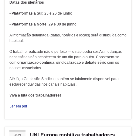
Datas dos plenários
•
Plataformas a Sul:
25 e 26 de junho
•
Plataformas a Norte:
29 e 30 de junho
A informação detalhada (datas, horários e locais) será distribuída como
habitual.
O trabalho realizado não é perfeito — e não podia ser. As mudanças
necessárias não acontecem de um dia para o outro. Constroem‑se
com
organização contínua, sindicalização e debate sério
com os
nossos associados.
Até lá, a Comissão Sindical mantém‑se totalmente disponível para
esclarecer dúvidas nos canais habituais.
Viva a luta dos trabalhadores!
Ler em pdf
UNI Europa mobiliza trabalhadores
JUN