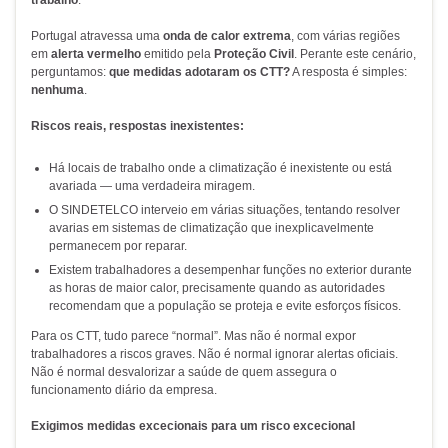
trabalho
.
Portugal atravessa uma
onda de calor extrema
, com várias regiões
em
alerta vermelho
emitido pela
Proteção Civil
. Perante este cenário,
perguntamos:
que medidas adotaram os CTT?
A resposta é simples:
nenhuma
.
Riscos reais, respostas inexistentes:
Há locais de trabalho onde a climatização é inexistente ou está
avariada — uma verdadeira miragem.
O SINDETELCO interveio em várias situações, tentando resolver
avarias em sistemas de climatização que inexplicavelmente
permanecem por reparar.
Existem trabalhadores a desempenhar funções no exterior durante
as horas de maior calor, precisamente quando as autoridades
recomendam que a população se proteja e evite esforços físicos.
Para os CTT, tudo parece “normal”. Mas não é normal expor
trabalhadores a riscos graves. Não é normal ignorar alertas oficiais.
Não é normal desvalorizar a saúde de quem assegura o
funcionamento diário da empresa.
Exigimos medidas excecionais para um risco excecional