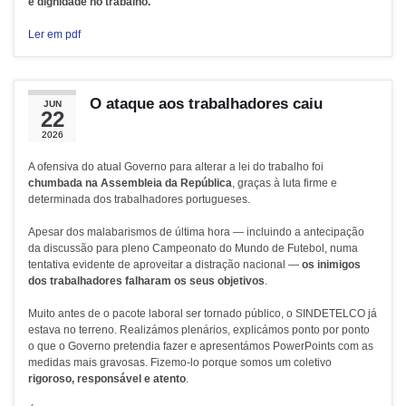
e dignidade no trabalho.
Ler em pdf
O ataque aos trabalhadores caiu
JUN
22
2026
A ofensiva do atual Governo para alterar a lei do trabalho foi
chumbada na Assembleia da República
, graças à luta firme e
determinada dos trabalhadores portugueses.
Apesar dos malabarismos de última hora — incluindo a antecipação
da discussão para pleno Campeonato do Mundo de Futebol, numa
tentativa evidente de aproveitar a distração nacional —
os inimigos
dos trabalhadores falharam os seus objetivos
.
Muito antes de o pacote laboral ser tornado público, o SINDETELCO já
estava no terreno. Realizámos plenários, explicámos ponto por ponto
o que o Governo pretendia fazer e apresentámos PowerPoints com as
medidas mais gravosas. Fizemo-lo porque somos um coletivo
rigoroso, responsável e atento
.