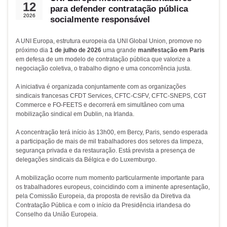
12
para defender contratação pública
2026
socialmente responsável
A UNI Europa, estrutura europeia da UNI Global Union, promove no
próximo dia
1 de julho de 2026
uma grande
manifestação em Paris
em defesa de um modelo de contratação pública que valorize a
negociação coletiva, o trabalho digno e uma concorrência justa.
A iniciativa é organizada conjuntamente com as organizações
sindicais francesas CFDT Services, CFTC-CSFV, CFTC-SNEPS, CGT
Commerce e FO-FEETS e decorrerá em simultâneo com uma
mobilização sindical em Dublin, na Irlanda.
A concentração terá início às 13h00, em Bercy, Paris, sendo esperada
a participação de mais de mil trabalhadores dos setores da limpeza,
segurança privada e da restauração. Está prevista a presença de
delegações sindicais da Bélgica e do Luxemburgo.
A mobilização ocorre num momento particularmente importante para
os trabalhadores europeus, coincidindo com a iminente apresentação,
pela Comissão Europeia, da proposta de revisão da Diretiva da
Contratação Pública e com o início da Presidência irlandesa do
Conselho da União Europeia.