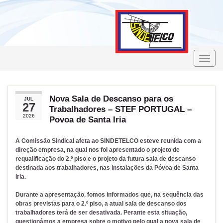
Toggle
naviga
Nova Sala de Descanso para os
JUL
27
Trabalhadores – STEF PORTUGAL –
2026
Povoa de Santa Iria
A Comissão Sindical afeta ao SINDETELCO esteve reunida com a
direção empresa, na qual nos foi apresentado o projeto de
requalificação do 2.º piso e o projeto da futura sala de descanso
destinada aos trabalhadores, nas instalações da Póvoa de Santa
Iria.
Durante a apresentação, fomos informados que, na sequência das
obras previstas para o 2.º piso, a atual sala de descanso dos
trabalhadores terá de ser desativada. Perante esta situação,
questionámos a empresa sobre o motivo pelo qual a nova sala de