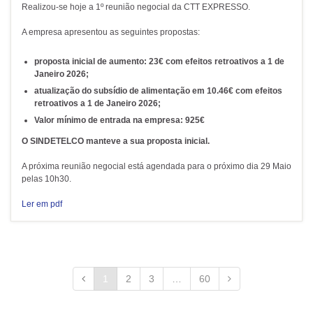
Realizou-se hoje a 1º reunião negocial da CTT EXPRESSO.
A empresa apresentou as seguintes propostas:
proposta inicial de aumento:
23€
com efeitos retroativos a 1 de
Janeiro 2026;
atualização do
subsídio de alimentação em 10.46€
com efeitos
retroativos a 1 de Janeiro 2026;
Valor mínimo de entrada na empresa:
925€
O SINDETELCO manteve a sua proposta inicial.
A próxima reunião negocial está agendada para o próximo dia 29 Maio
pelas 10h30.
Ler em pdf
1
2
3
…
60